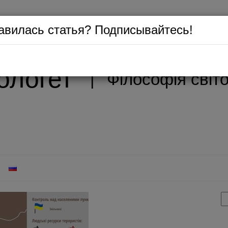
авилась статья? Подписывайтесь!
ологет
|
Філософія світ
П