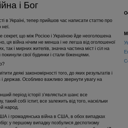
йна і Бог
О
ті в Україні, тепер прийшов час написати статтю про
 неї.
М
е секрет, що між Росією і Україною йде неоголошена
йно, ця війна нічим не менша і не легша від оголошеної
У
х, так і мирних жителів, значна частина міст і сіл на
E
 покинули свої будинки і стали біженцями.
C
го?
тити деякі закономірності того, до яких результатів і
в і держав. Особливо важливо звернути увагу на
нший період історії з’являється шанс все
 такий собі іспит, все залежить від того, наскільки
ей народ.
США і громадянська війна в США, в обох випадках
ибір: у першому випадку позбулися деспотизму