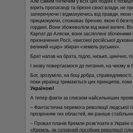
Але самим гнітючим у всіх цих подіях є позиці
вірить пропаганді та брехні своєї влади, не пр
заперечуючи і відмахуючись від правди, якою б
прицмокуючи, споживає брехню, якою б безгл
гордині. Вони збожеволіли від манії величі. Во
Карпат до Аляски, вони засліплені збоченими
призначення Росії, «високої російської духовно
великий «цар» збирач «земель руських».
Брат напав на брата, підло, низько, цинічно, п
І знову повертаємося до питання, на чиєму ж бо
Бог, зрозуміло, на боці добра, справедливості, 
поки українці тримаються цих принципів, поки
Україною!
А тепер факти за списком найсильніших прояв
– Фантастична перемога революції людської гідн
прозрінням тих областей, які раніше стабільн
– Провал планів Кремля розв’язати в Україні 
«Кремль, як головний пособник революції гідно