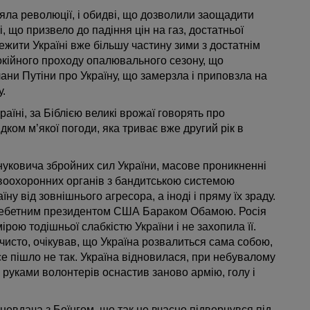
яла революції, і обидві, що дозволили заощадити
пі, що призвело до падіння цін на газ, достатньої
ежити Україні вже більшу частину зими з достатнім
покійного проходу опалювального сезону, що
лани Путіни про Україну, що замерзла і приповзла на
у.
аїні, за Біблією великі врожаї говорять про
ком м’якої погоди, яка триває вже другий рік в
уковича збройних сил України, масове проникненні
воохоронних органів з бандитською системою
у від зовнішнього агресора, а іноді і пряму їх зраду.
хребетним президентом США Бараком Обамою. Росія
рою тодішньої слабкістю України і не захопила її.
 чисто, очікував, що Україна розвалиться сама собою,
се пішло не так. Україна відновилася, при небувалому
 руками волонтерів оснастив заново армію, голу і
невдача з Боїнгом, що так не вчасно підвернувся під