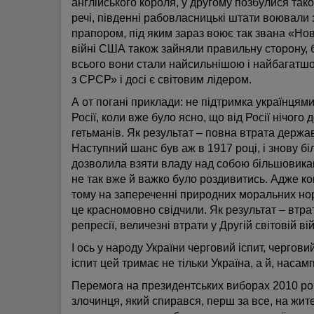
англійського короля, у другому позбулися так
речі, південні рабовласницькі штати воювали 
прапором, під яким зараз воює так звана «Новор
війні США також зайняли правильну сторону, б
всього вони стали найсильнішою і найбагатшою
з СРСР» і досі є світовим лідером.
А от погані приклади: не підтримка українцям
Росії, коли вже було ясно, що від Росії нічог
гетьманів. Як результат – повна втрата держав
Наступний шанс був аж в 1917 році, і знову б
дозволила взяти владу над собою більшовикам
не так вже й важко було роздивитись. Адже ком
тому на запереченні природних моральних но
це красномовно свідчили. Як результат – втра
репресії, величезні втрати у Другій світовій вій
І ось у народу України черговий іспит, чергов
іспит цей тримає не тільки Україна, а й, насамп
Перемога на президентських виборах 2010 ро
злочинця, який спирався, перш за все, на жит