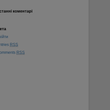
станні коментарі
ета
війти
ntries
RSS
omments
RSS