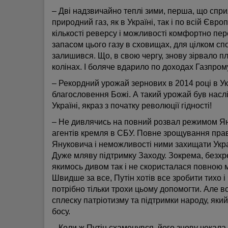
– Дві надзвичайно теплі зими, перша, що спри
природний газ, як в Україні, так і по всій Євро
кількості реверсу і можливості комфортно пер
запасом цього газу в сховищах, для цілком с
залишився. Що, в свою чергу, знову зірвало п
колінах. І боляче вдарило по доходах Газпром
– Рекордний урожай зернових в 2014 році в Укр
благословення Божі. А такий урожай був наслід
Україні, якраз з початку революції гідності!
– Не дивлячись на повний розвал режимом Ян
агентів кремля в СБУ. Повне зрощування пра
Януковича і неможливості ними захищати Україн
Дуже мляву підтримку Заходу. Зокрема, без
якимось дивом так і не скористалася повною мі
Швидше за все, Путін хотів все зробити тихо і
потрібно тільки трохи цьому допомогти. Але в
сплеску патріотизму та підтримки народу, який
босу.
– Коли ж Путін схаменувся, його знову чекала 