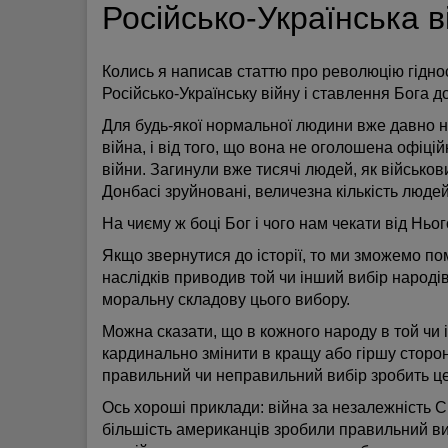
Російсько-Українська ві
Колись я написав статтю про революцію гіднос
Російсько-Українську війну і ставлення Бога до
Для будь-якої нормальної людини вже давно н
війна, і від того, що вона не оголошена офіці
війни. Загинули вже тисячі людей, як військови
Донбасі зруйновані, величезна кількість людей
На чиєму ж боці Бог і чого нам чекати від Ньо
Якщо звернутися до історії, то ми зможемо помі
наслідків приводив той чи інший вибір народі
моральну складову цього вибору.
Можна сказати, що в кожного народу в той чи і
кардинально змінити в кращу або гіршу сторону,
правильний чи неправильний вибір зробить ц
Ось хороші приклади: війна за незалежність 
більшість американців зробили правильний в