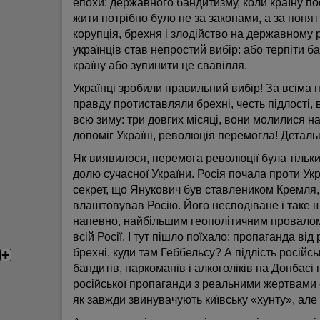
епохи: державного бандитизму, коли країну п
жити потрібно було не за законами, а за поня
корупція, брехня і злодійство на державному р
українців став непростий вибір: або терпіти б
країну або зупинити це свавілля.
Українці зробили правильний вибір! За всіма
правду протиставляли брехні, честь підлості, в
всю зиму: три довгих місяці, вони молилися на 
допоміг Україні, революція перемогла! Детальн
Як виявилося, перемога революції була тільки
долю сучасної України. Росія почала проти Укр
секрет, що Янукович був ставлеником Кремля,
влаштовував Росію. Його несподіване і таке
напевно, найбільшим геополітичним провалом 
всій Росії. І тут пішло поїхало: пропаганда ві
брехні, куди там Геббельсу? А підлість російс
✚
бандитів, наркоманів і алкоголіків на Донбасі 
російської пропаганди з реальними жертвами 
як завжди звинувачують київську «хунту», але 