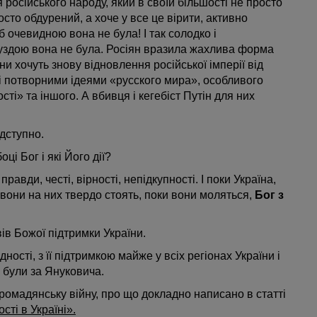
я російського народу, який в своїй більшості не просто
осто обдурений, а хоче у все це вірити, активно
 очевидною вона не була! І так солодко і
уздою вона не була. Росіян вразила жахлива форма
ни хочуть знову відновлення російської імперії від
 і потворними ідеями «русского мира», особливого
сті» та іншого. А вбивця і кегебіст Путін для них
ідступно.
ці Бог і які Його дії?
правди, честі, вірності, непідкупності. І поки Україна,
 вони на них твердо стоять, поки вони моляться,
Бог з
ів Божої підтримки України.
ості, з її підтримкою майже у всіх регіонах України і
о були за Януковича.
громадянську війну, про що докладно написано в статті
сті в Україні».