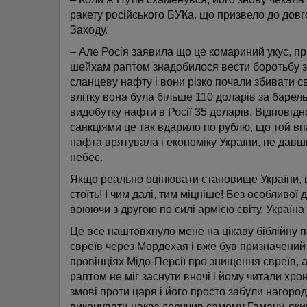
ракету російського БУКа, що призвело до довг
Заходу.
– Але Росія заявила що це комариний укус, пр
шейхам раптом знадобилося вести боротьбу за
сланцеву нафту­ і вони різко почали збивати св
влітку вона була більше 110 доларів за барель
видобутку нафти в Росії 35 доларів. Відповідн
санкціями це так вдарило по рублю, що той вп
нафта врятувала і економіку України, не давш
небес.
Якщо реально оцінювати становище України, во
стоїть! І чим далі, тим міцніше! Без особливої
воюючи з другою по силі армією світу, Україна 
Це все наштовхнуло мене на цікаву біблійну 
євреїв через Мордехая і вже був призначений д
провінціях Мідо-Персії про знищення євреїв, а 
раптом не міг заснути вночі і йому читали хро
змові проти царя і його просто забули нагород
виконувати наказ доручив самому Гаману, який