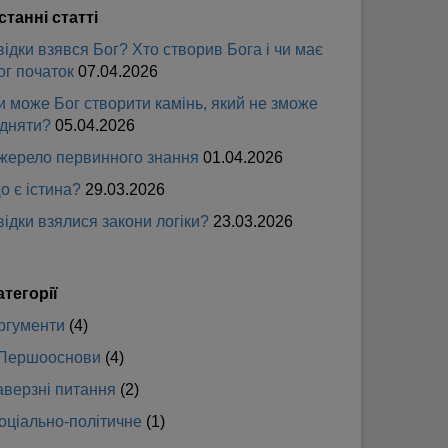
станні статті
відки взявся Бог? Хто створив Бога і чи має
ог початок
07.04.2026
и може Бог створити камінь, який не зможе
ідняти?
05.04.2026
жерело первинного знання
01.04.2026
о є істина?
29.03.2026
відки взялися закони логіки?
23.03.2026
атегорії
ргументи
(4)
Першооснови
(4)
аверзні питання
(2)
оціально-політичне
(1)