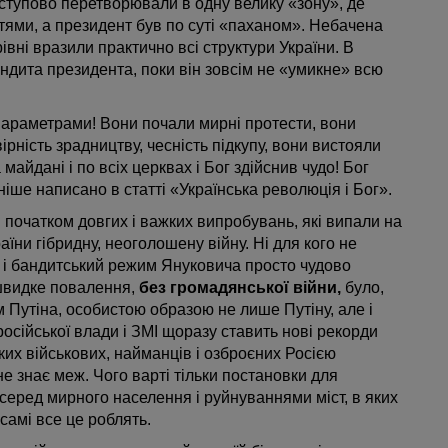
оступово перетворювали в одну велику «зону», де
ттями, а президент був по суті «паханом». Небачена
івні вразили практично всі структури України. В
андита президента, поки він зовсім не «умикне» всю
 параметрами! Вони почали мирні протести, вони
ірність зрадництву, чесність підкупу, вони вистояли
майдані і по всіх церквах і Бог здійснив чудо! Бог
іше написано в статті «Українська революція і Бог».
 початком довгих і важких випробувань, які випали на
аїни гібридну, неоголошену війну. Ні для кого не
 і бандитський режим Януковича просто чудово
 швидке повалення,
без громадянської війни,
було,
Путіна, особистою образою не лише Путіну, але і
д російської влади і ЗМІ щоразу ставить нові рекорди
ьких військових, найманців і озброєних Росією
не знає меж. Чого варті тільки постановки для
серед мирного населення і руйнуваннями міст, в яких
самі все це роблять.