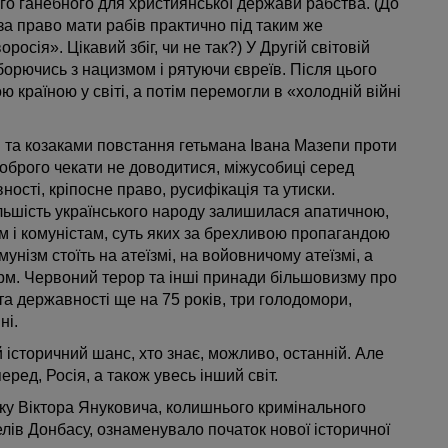
ого ганебного для християнської держави рабства. (До
за право мати рабів практично під таким же
осія». Цікавий збіг, чи не так?) У Другій світовій
орючись з нацизмом і рятуючи євреїв. Після цього
 країною у світі, а потім перемогли в «холодній війні
и та козаками повстання гетьмана Івана Мазепи проти
о доброго чекати не доводитися, міжусобиці серед
ності, кріпосне право, русифікація та утиски.
ільшість українського народу залишилася апатичною,
 і комуністам, суть яких за брехливою пропагандою
унізм стоїть на атеїзмі, на войовничому атеїзмі, а
рм. Червоний терор та інші принади більшовизму про
та державності ще на 75 років, три голодомори,
ні.
ий історичний шанс, хто знає, можливо, останній. Але
еред, Росія, а також увесь інший світ.
ку Віктора Януковича, колишнього кримінального
елів Донбасу, ознаменувало початок нової історичної