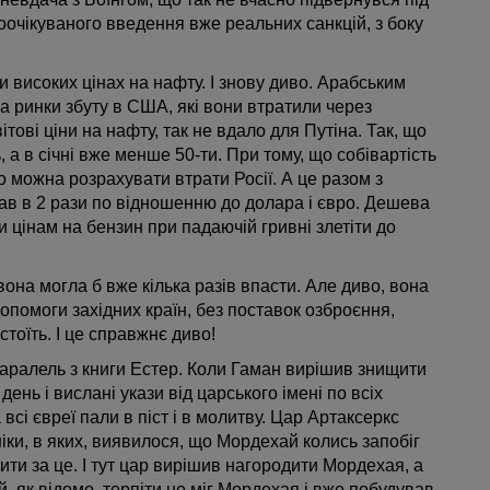
оочікуваного введення вже реальних санкцій, з боку
и високих цінах на нафту. І знову диво. Арабським
 ринки збуту в США, які вони втратили через
ітові ціни на нафту, так не вдало для Путіна. Так, що
, а в січні вже менше 50-ти. При тому, що собівартість
о можна розрахувати втрати Росії. А це разом з
ав в 2 рази по відношенню до долара і євро. Дешева
и цінам на бензин при падаючій гривні злетіти до
на могла б вже кілька разів впасти. Але диво, вона
 допомоги західних країн, без поставок озброєння,
стоїть. І це справжнє диво!
паралель з книги Естер. Коли Гаман вирішив знищити
ень і вислані укази від царського імені по всіх
всі євреї пали в піст і в молитву. Цар Артаксеркс
ніки, в яких, виявилося, що Мордехай колись запобіг
ити за це. І тут цар вирішив нагородити Мордехая, а
, як відомо, терпіти не міг Мордехая і вже побудував