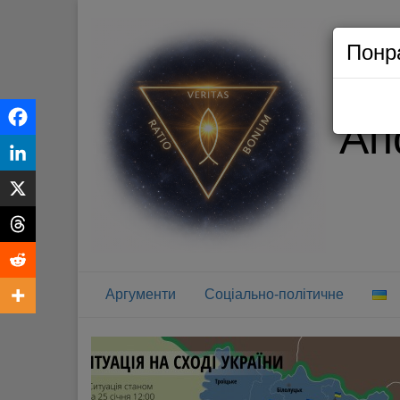
Понр
Ап
Аргументи
Соціально-політичне