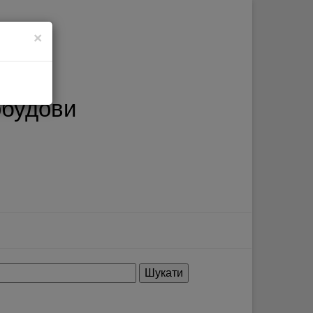
×
обудови
ошук: