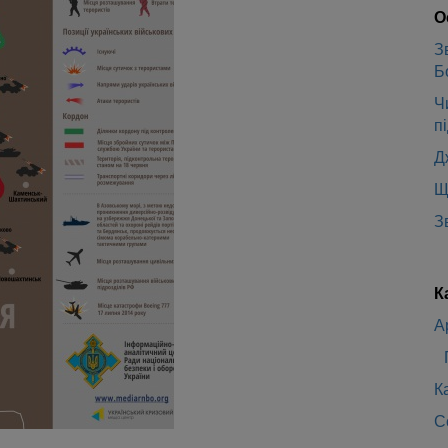
О
З
Б
Ч
п
Д
Щ
З
К
А
К
С