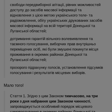
свободи передвиборної агітації, рівних можливостей
доступу до засобів масової інформації та
відновлення з цією метою українського теле- та
радіомовлення, обігу українських друкованих засобів
масової інформації на всій території Донецької та
Луганської областей;
дотримання гарантій вільного волевиявлення та
таємного голосування, виборчих прав внутрішньо
переміщених осіб, які були змушені покинути місця
проживання в окремих районах Донецької та
Луганської областей;
прозорого підрахунку голосів, установлення підсумків
голосування і результатів місцевих виборів.
Мало того!
Стаття 1. Згідно з цим Законом
тимчасово,
на три
роки з дня набрання цим Законом чинності
,
запроваджується особливий порядок місцевого
самоврядування в окремих районах Донецької та