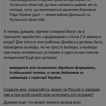
Луганської областей, до яких належать райони, міста,
селища, села, що визначаються рішенням Верховної
Ради України (далі — окремі райони Донецької та
Луганської областей).
А теперь думаем, причём головою! Могут ли в
принципе заработать «зрадницкие» статьи 2-9 закона и
когда? Для этого в этих районах Донбасса должны быть
проведены выборы, но не просто выборы, а выборы
при очень интересных условиях и одно из них совсем
интересное! Ещё раз цитирую:
виведення усіх незаконних збройних формувань,
їх військової техніки, а також бойовиків та
найманців з території України;
Скажите мне, пожалуйста, может ли Россия в здравом
уме и при всей своей силе исполнить это условие?
Думаем ещё: что может значить вывод всех