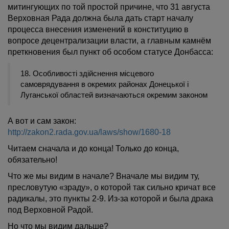
митингующих по той простой причине, что 31 августа
Верховная Рада должна была дать старт началу
процесса внесения изменений в конституцию в
вопросе децентрализации власти, а главным камнём
преткновения был пункт об особом статусе Донбасса:
18. Особливості здійснення місцевого
самоврядування в окремих районах Донецької і
Луганської областей визначаються окремим законом
А вот и сам закон:
http://zakon2.rada.gov.ua/laws/show/1680-18
Читаем сначала и до конца! Только до конца,
обязательно!
Что же мы видим в начале? Вначале мы видим ту,
пресловутую «зраду», о которой так сильно кричат все
радикалы, это пункты 2-9. Из-за которой и была драка
под Верховной Радой.
Но что мы видим дальше?