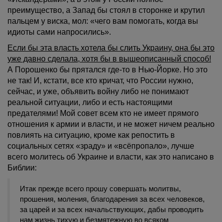
преимущество, а Запад бы стоял в сторонке и крутил
пальцем у виска, мол: «чего вам помогать, когда вы
идиоты сами напросились».
Если бы эта власть хотела бы слить Украину, она бы это
уже давно сделала, хотя бы в вышеописанный способ!
А Порошенко бы прятался где-то в Нью-Йорке. Но это
не так! И, кстати, все кто кричат, что России нужно,
сейчас, и уже, объявить войну либо не понимают
реальной ситуации, либо и есть настоящими
предателями! Мой совет всем кто не имеет прямого
отношения к армии и власти, и не может ничем реально
повлиять на ситуацию, кроме как репостить в
социальных сетях «зраду» и «всёпропало», лучше
всего молитесь об Украине и власти, как это написано в
Библии:
Итак прежде всего прошу совершать молитвы,
прошения, моления, благодарения за всех человеков,
за царей и за всех начальствующих, дабы проводить
нам жизнь тихую и безмятежную во всяком