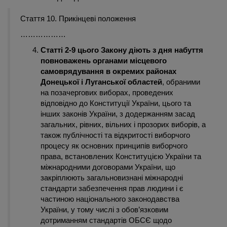
Стаття 10. Прикінцеві положення
………………
Статті 2-9 цього Закону діють з дня набуття
повноважень органами місцевого
самоврядування в окремих районах
Донецької і Луганської областей
, обраними
на позачергових виборах, проведених
відповідно до Конституції України, цього та
інших законів України, з додержанням засад
загальних, рівних, вільних і прозорих виборів, а
також публічності та відкритості виборчого
процесу як основних принципів виборчого
права, встановлених Конституцією України та
міжнародними договорами України, що
закріплюють загальновизнані міжнародні
стандарти забезпечення прав людини і є
частиною національного законодавства
України, у тому числі з обов’язковим
дотриманням стандартів ОБСЄ щодо