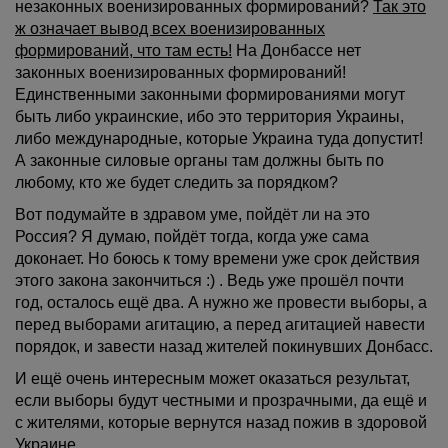
незаконных военизированных формирований?
Так это
ж означает вывод всех военизированных
формирований, что там есть!
На Донбассе нет
законных военизированных формирований!
Единственными законными формированиями могут
быть либо украинские, ибо это территория Украины,
либо международные, которые Украина туда допустит!
А законные силовые органы там должны быть по
любому, кто же будет следить за порядком?
Вот подумайте в здравом уме, пойдёт ли на это
Россия? Я думаю, пойдёт тогда, когда уже сама
доконает. Но боюсь к тому времени уже срок действия
этого закона закончиться :) . Ведь уже прошёл почти
год, осталось ещё два. А нужно же провести выборы, а
перед выборами агитацию, а перед агитацией навести
порядок, и завести назад жителей покинувших Донбасс.
И ещё очень интересным может оказаться результат,
если выборы будут честными и прозрачными, да ещё и
с жителями, которые вернутся назад пожив в здоровой
Украине.