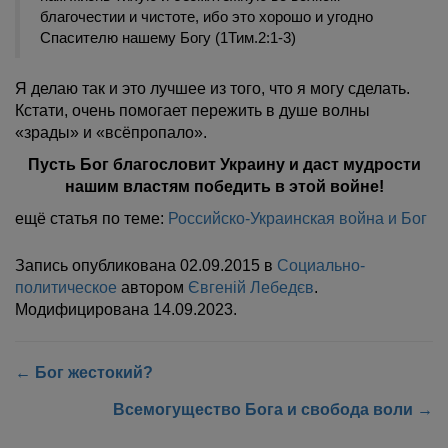
благочестии и чистоте, ибо это хорошо и угодно
Спасителю нашему Богу (1Тим.2:1-3)
Я делаю так и это лучшее из того, что я могу сделать.
Кстати, очень помогает пережить в душе волны
«зрады» и «всёпропало».
Пусть Бог благословит Украину и даст мудрости
нашим властям победить в этой войне!
ещё статья по теме:
Российско-Украинская война и Бог
Запись опубликована
02.09.2015
в
Социально-
политическое
автором
Євгеній Лебедєв
.
Модифицирована
14.09.2023
.
←
Бог жестокий?
Всемогущество Бога и свобода воли
→