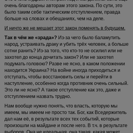
очень благодарны авторам этого закона. По сути, это
было таким себе тактическим отступлением, правда
больше на словах и обещаниях, чем на деле.
И ничто же не мешает этот закон поменять в будущем.
Так в чём же «зрада»?
Из-за чего было баламутить
народ, устраивать драку и убить трёх человек, а больше
сотни ранить? Из-за того, что кто-то не осилил или не
захотел до конца дочитать закон? Или не захотел
подумать головою? Разве не ясно, в каком положении
находится Украина? На войне иногда приходиться и
отступать, чтобы восстановить силы и перейти в
наступление, особенно когда противник очень сильный.
Это ли не ясно? А такое отступление как это, даже и
отступлением назвать трудно.
Нам вообще нужно понять, что власть, которую мы
имеем, мы имеем не просто так. Бог, как Вседержитель
дал нам её, в результате всех тех событий, которые
произошли на майдане и после него. В т.ч. в результате
выборов. Она не идеальная, она такая, какая может