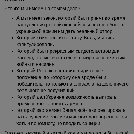
Что же мы имеем на самом деле?
А мы имеет закон, который был принят во время
наступления российских войск, и неспособности
украинской армии им дать реальный отпор.
Который сбил Россию с толку. Ведь, мы типа
капитулировали.
Который был прекрасным свидетельством для
Запада, что мы вот такие все мирные и не хотим
войны и насилия.
Который Россию поставил в идиотское
положение, по которому она вроде бы и
победитель, но только на словах, а на деле ничего
реального не получивший.
Который дал Украине возможность выиграть
время и восстановить армию.
Который заставляет Запад всё-таки реагировать
на нарушение Россией минских договорённостей,
хоть и понемногу, но вводить санкции.
Это очень мудрый и хитрый ход и мы должны быть ещё