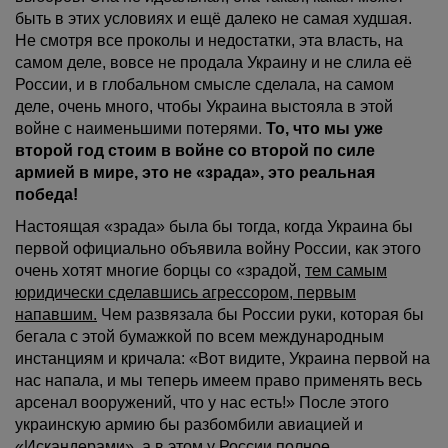
быть в этих условиях и ещё далеко не самая худшая.
Не смотря все проколы и недостатки, эта власть, на
самом деле, вовсе не продала Украину и не слила её
России, и в глобальном смысле сделала, на самом
деле, очень много, чтобы Украина выстояла в этой
войне с наименьшими потерями.
То, что мы уже
второй год стоим в войне со второй по силе
армией в мире, это не «зрада», это реальная
победа!
Настоящая «зрада» была бы тогда, когда Украина бы
первой официально объявила войну России, как этого
очень хотят многие борцы со «зрадой,
тем самым
юридически сделавшись агрессором, первым
напавшим.
Чем развязала бы России руки, которая бы
бегала с этой бумажкой по всем международным
инстанциям и кричала: «Вот видите, Украина первой на
нас напала, и мы теперь имеем право применять весь
арсенал вооружений, что у нас есть!» После этого
украинскую армию бы разбомбили авиацией и
«Искандерами», а в этом у России полное